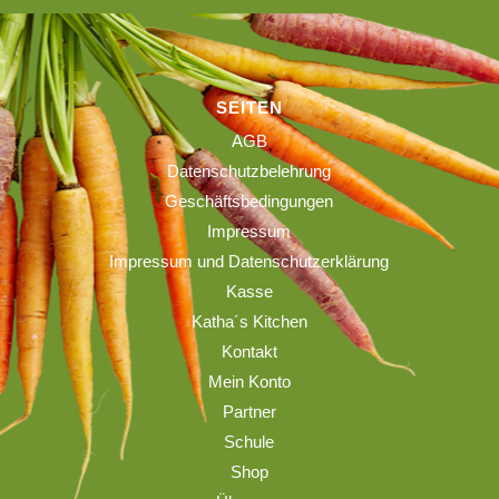
SEITEN
AGB
Datenschutzbelehrung
Geschäftsbedingungen
Impressum
Impressum und Datenschutzerklärung
Kasse
Katha´s Kitchen
Kontakt
Mein Konto
Partner
Schule
Shop